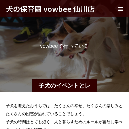
犬の保育園 vowbee 仙川店
v
o
w
b
e
e
で
行
っ
て
い
る
子
犬
の
た
子犬のイベントとレ
ッスン
子犬を迎えたおうちでは、たくさんの幸せ、たくさんの楽しみと
たくさんの困惑が溢れていることでしょう。
子犬の時間はとても短く、人と暮らすためのルールが容易に学べ