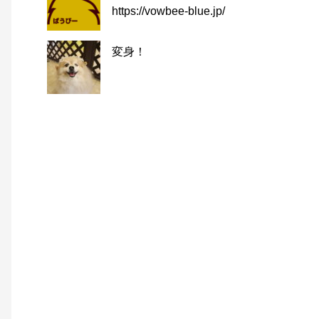
https://vowbee-blue.jp/
変身！