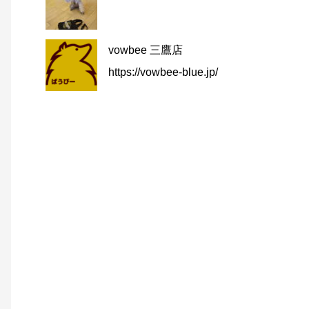
vowbee 三鷹店
https://vowbee-blue.jp/