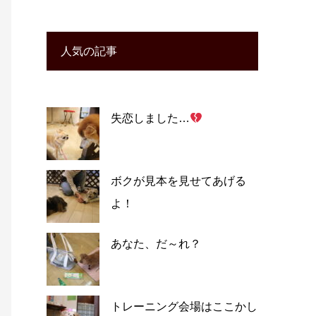
人気の記事
失恋しました…
ボクが見本を見せてあげる
よ！
あなた、だ～れ？
トレーニング会場はここかし