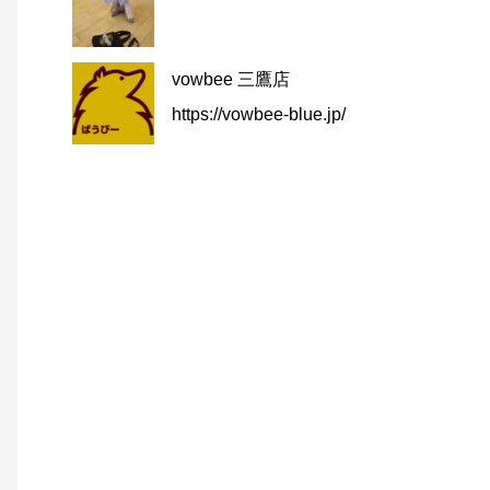
vowbee 三鷹店
https://vowbee-blue.jp/