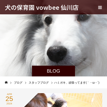
犬の保育園 vowbee 仙川店
BLOG
ブログ
スタッフブログ
ハミガキ、頑張ってます(｀・ω・´)
APR
25
2024