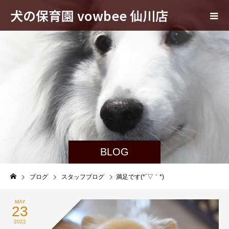
犬の保育園 vowbee 仙川店
BLOG
ブログ
スタッフブログ
満足です(*´▽｀*)
MAY
23
2022