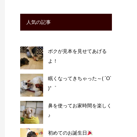
人気の記事
ボクが見本を見せてあげる
よ！
眠くなってきちゃった～( ´O`
)°゜
鼻を使ってお家時間を楽しく
♪
初めてのお誕生日