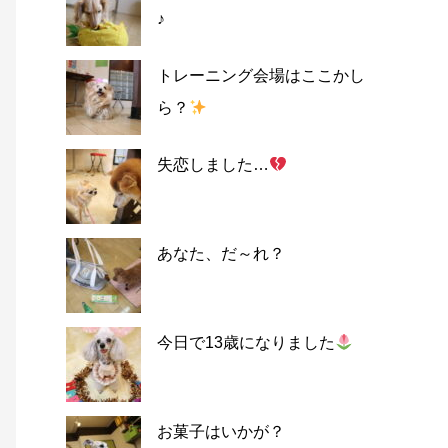
♪
トレーニング会場はここかし
ら？
失恋しました…
あなた、だ～れ？
今日で13歳になりました
お菓子はいかが？