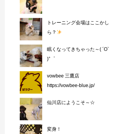
トレーニング会場はここかし
ら？
眠くなってきちゃった～( ´O`
)°゜
vowbee 三鷹店
https://vowbee-blue.jp/
仙川店にようこそ～☆
変身！