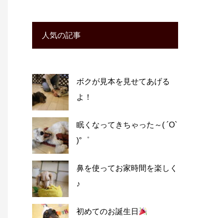
人気の記事
ボクが見本を見せてあげる
よ！
眠くなってきちゃった～( ´O`
)°゜
鼻を使ってお家時間を楽しく
♪
初めてのお誕生日