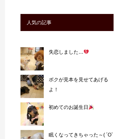
人気の記事
失恋しました…
ボクが見本を見せてあげる
よ！
初めてのお誕生日
眠くなってきちゃった～( ´O`