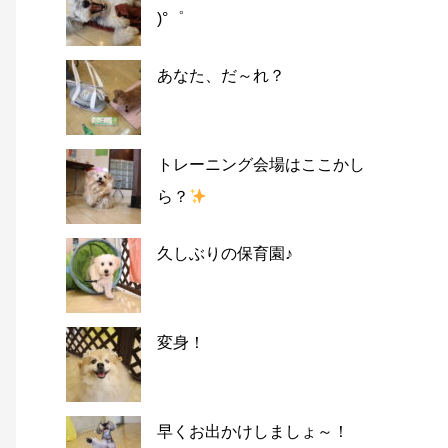
)°゜
あなた、だ～れ？
トレーニング会場はここかし
ら？
久しぶりの保育園♪
変身！
早くお出かけしましょ～！