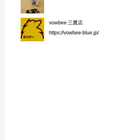
vowbee 三鷹店
https://vowbee-blue.jp/