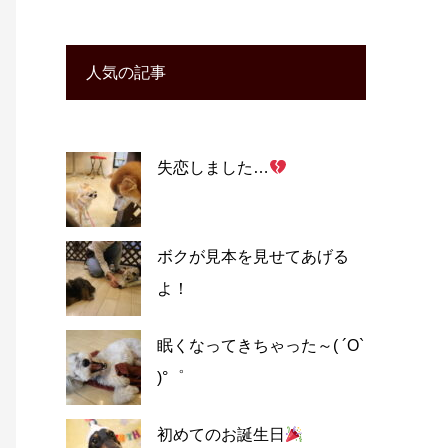
人気の記事
失恋しました…
ボクが見本を見せてあげる
よ！
眠くなってきちゃった～( ´O`
)°゜
初めてのお誕生日