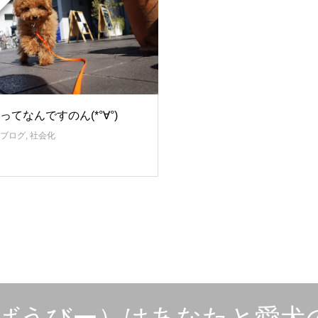
ってなんですのん(*°∀°)
ブログ
,
社会化
e（ばうびー）はあなたと愛