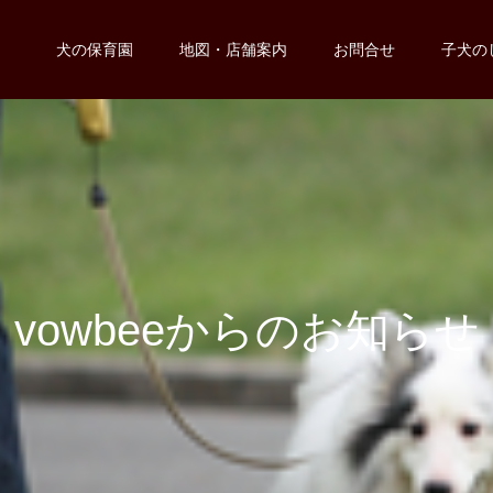
犬の保育園
地図・店舗案内
お問合せ
子犬の
v
o
w
b
e
e
か
ら
の
お
知
ら
せ