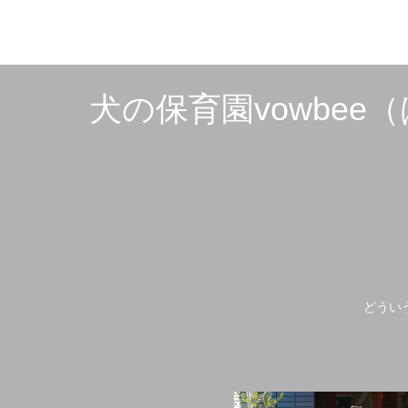
犬の保育園vowbe
どうい