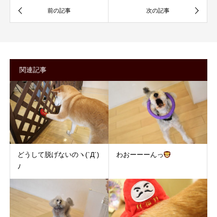
関連記事
どうして脱げないのヽ(`Д´)
わおーーーんっ
ﾉ