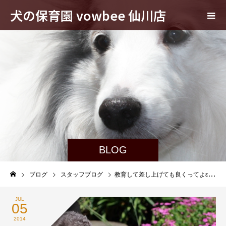
犬の保育園 vowbee 仙川店
BLOG
ブログ
スタッフブログ
教育して差し上げても良くってよε- (´ー`*)
JUL
05
2014