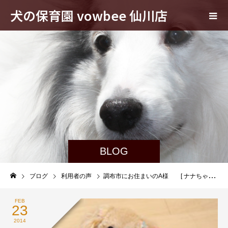
犬の保育園 vowbee 仙川店
BLOG
ブログ
利用者の声
調布市にお住まいのA様 [ ナナちゃん トイプードル (入園時)10ヶ月 ♀ ]
FEB
23
2014