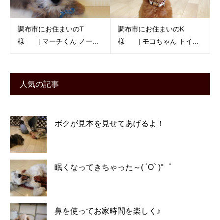
調布市にお住まいのT
調布市にお住まいのK
様 [ マーチくん ノー...
様 [ モコちゃん トイ...
人気の記事
ボクが見本を見せてあげるよ！
眠くなってきちゃった～( ´O` )°゜
鼻を使ってお家時間を楽しく♪