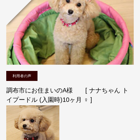
利用者の声
調布市にお住まいのA様 [ ナナちゃん ト
イプードル (入園時)10ヶ月 ♀ ]