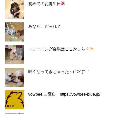
初めてのお誕生日
あなた、だ～れ？
トレーニング会場はここかしら？
眠くなってきちゃった～( ´O` )°゜
vowbee 三鷹店 https://vowbee-blue.jp/