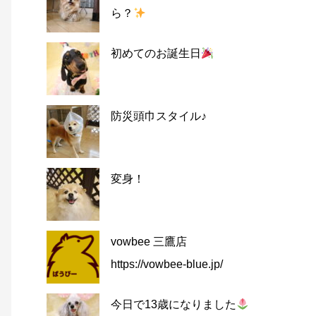
ら？
初めてのお誕生日
防災頭巾スタイル♪
変身！
vowbee 三鷹店
https://vowbee-blue.jp/
今日で13歳になりました