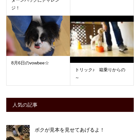
ジ！
8月6日のvowbee☆
トリック♪ 箱乗りからの
～
人気の記事
ボクが見本を見せてあげるよ！