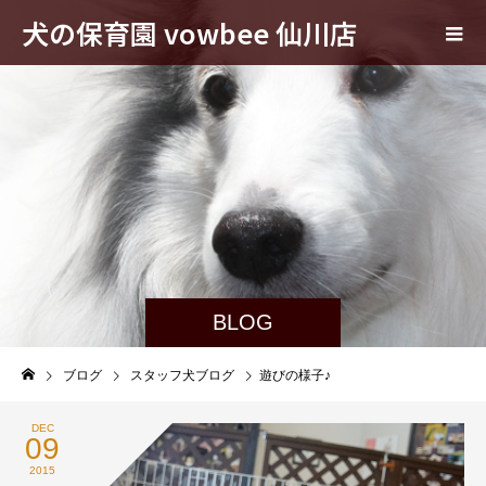
犬の保育園 vowbee 仙川店
BLOG
ブログ
スタッフ犬ブログ
遊びの様子♪
DEC
09
2015