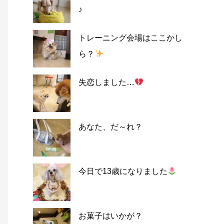
♪
トレーニング会場はここかし
ら？
失恋しました…
あなた、だ～れ？
今日で13歳になりました
お菓子はいかが？