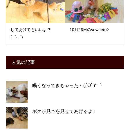
してあげてもいいよ？
10月26日のvowbee☆
(゜-゜)
人気の記事
眠くなってきちゃった～( ´O` )°゜
ボクが見本を見せてあげるよ！