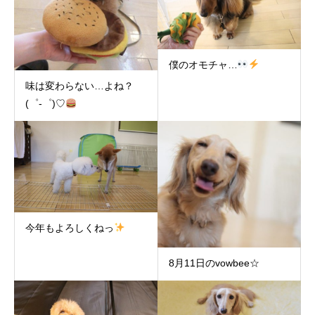
僕のオモチャ…
味は変わらない…よね？
(゜-゜)♡
今年もよろしくねっ
8月11日のvowbee☆