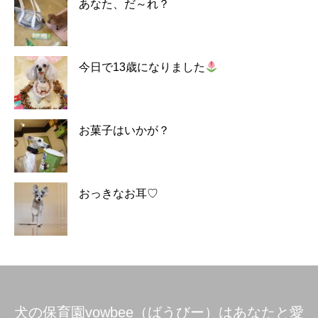
あなた、だ～れ？
今日で13歳になりました
お菓子はいかが？
おっきなお耳♡
犬の保育園vowbee（ばうびー）はあなたと愛