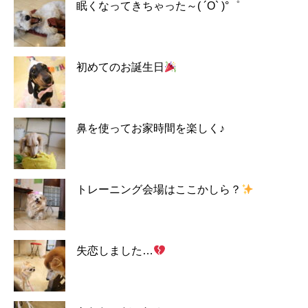
眠くなってきちゃった～( ´O` )°゜
初めてのお誕生日
鼻を使ってお家時間を楽しく♪
トレーニング会場はここかしら？
失恋しました…